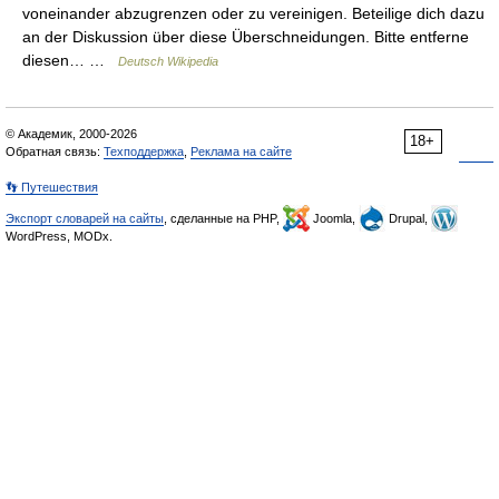
voneinander abzugrenzen oder zu vereinigen. Beteilige dich dazu
an der Diskussion über diese Überschneidungen. Bitte entferne
diesen… …
Deutsch Wikipedia
© Академик, 2000-2026
18+
Обратная связь:
Техподдержка
,
Реклама на сайте
👣 Путешествия
Экспорт словарей на сайты
, сделанные на PHP,
Joomla,
Drupal,
WordPress, MODx.