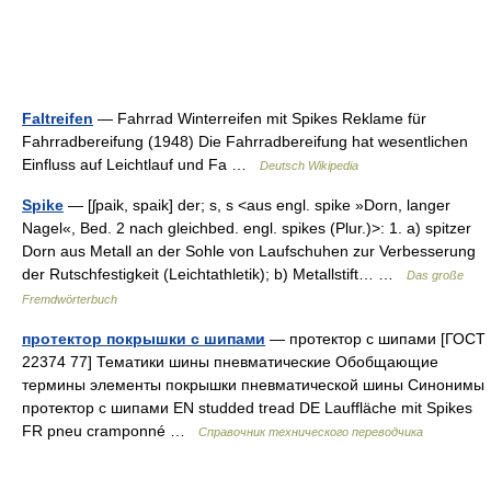
Faltreifen
— Fahrrad Winterreifen mit Spikes Reklame für
Fahrradbereifung (1948) Die Fahrradbereifung hat wesentlichen
Einfluss auf Leichtlauf und Fa …
Deutsch Wikipedia
Spike
— [ʃpaik, spaik] der; s, s <aus engl. spike »Dorn, langer
Nagel«, Bed. 2 nach gleichbed. engl. spikes (Plur.)>: 1. a) spitzer
Dorn aus Metall an der Sohle von Laufschuhen zur Verbesserung
der Rutschfestigkeit (Leichtathletik); b) Metallstift… …
Das große
Fremdwörterbuch
протектор покрышки с шипами
— протектор с шипами [ГОСТ
22374 77] Тематики шины пневматические Обобщающие
термины элементы покрышки пневматической шины Синонимы
протектор с шипами EN studded tread DE Lauffläche mit Spikes
FR pneu cramponné …
Справочник технического переводчика