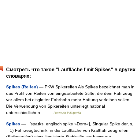
Смотреть что такое "Lauffläche f mit Spikes" в других
словарях:
Spikes (Reifen)
— PKW Spikereifen Als Spikes bezeichnet man in
das Profil von Reifen von eingearbeitete Stifte, die dem Fahrzeug
vor allem bei eisglatter Fahrbahn mehr Haftung verleihen sollen.
Die Verwendung von Spikereifen unterliegt national
unterschiedlichen… …
Deutsch Wikipedia
Spikes
— [spaɪks; englisch spike »Dorn«], Singular Spike der, s,
1) Fahrzeugtechnik: in die Lauffläche von Kraftfahrzeugreifen
(Spikesreifen) einvulkanisierte Stahlstifte zur besseren